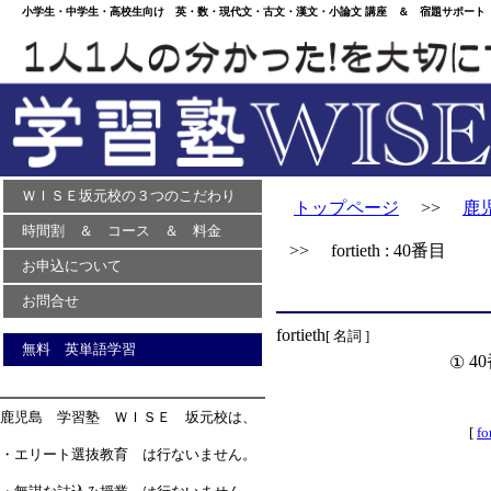
小学生・中学生・高校生向け 英・数・現代文・古文・漢文・小論文 講座 ＆ 宿題サポート 
ＷＩＳＥ坂元校の３つのこだわり
トップページ
>>
鹿
時間割 ＆ コース ＆ 料金
>> fortieth : 40番目
お申込について
お問合せ
fortieth
[ 名詞 ]
無料 英単語学習
4
①
鹿児島 学習塾 ＷＩＳＥ 坂元校は、
[
fo
・エリート選抜教育 は行ないません。