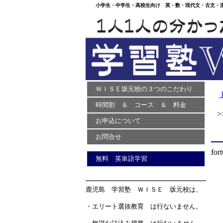
小学生・中学生・高校生向け 英・数・現代文・古文・漢文
ＷＩＳＥ坂元校の３つのこだわり
時間割 ＆ コース ＆ 料金
>>
お申込について
お問合せ
for
無料 英単語学習
鹿児島 学習塾 ＷＩＳＥ 坂元校は、
・エリート選抜教育 は行ないません。