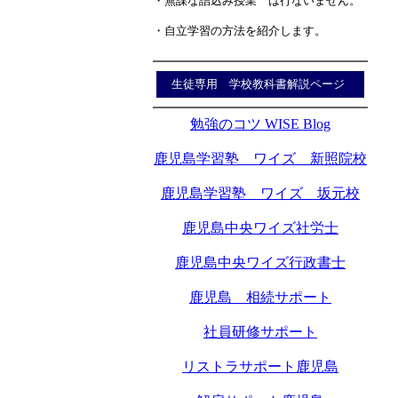
・無謀な詰込み授業 は行ないません。
・自立学習の方法を紹介します。
生徒専用 学校教科書解説ページ
勉強のコツ WISE Blog
鹿児島学習塾 ワイズ 新照院校
鹿児島学習塾 ワイズ 坂元校
鹿児島中央ワイズ社労士
鹿児島中央ワイズ行政書士
鹿児島 相続サポート
社員研修サポート
リストラサポート鹿児島