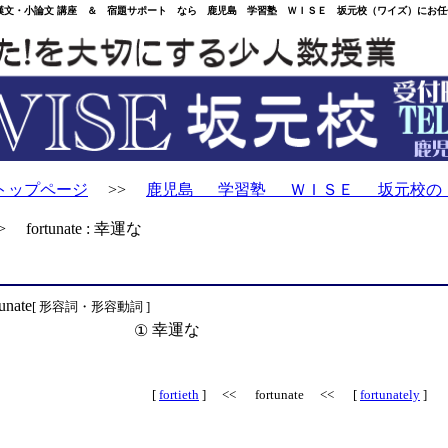
・小論文 講座 ＆ 宿題サポート なら 鹿児島 学習塾 ＷＩＳＥ 坂元校（ワイズ）にお任
トップページ
>>
鹿児島 学習塾 ＷＩＳＥ 坂元校の
 fortunate : 幸運な
tunate
[ 形容詞・形容動詞 ]
幸運な
①
[
fortieth
] << fortunate << [
fortunately
]