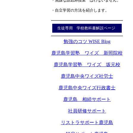
・無謀な詰込み授業 は行ないません。
・自立学習の方法を紹介します。
生徒専用 学校教科書解説ページ
勉強のコツ WISE Blog
鹿児島学習塾 ワイズ 新照院校
鹿児島学習塾 ワイズ 坂元校
鹿児島中央ワイズ社労士
鹿児島中央ワイズ行政書士
鹿児島 相続サポート
社員研修サポート
リストラサポート鹿児島