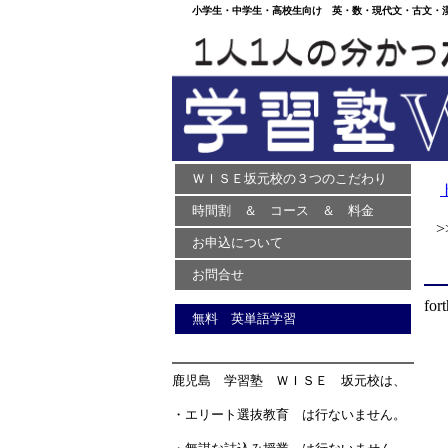
小学生・中学生・高校生向け 英・数・現代文・古文・漢文
ＷＩＳＥ坂元校の３つのこだわり
時間割 ＆ コース ＆ 料金
>>
お申込について
お問合せ
fort
無料 英単語学習
鹿児島 学習塾 ＷＩＳＥ 坂元校は、
・エリート選抜教育 は行ないません。