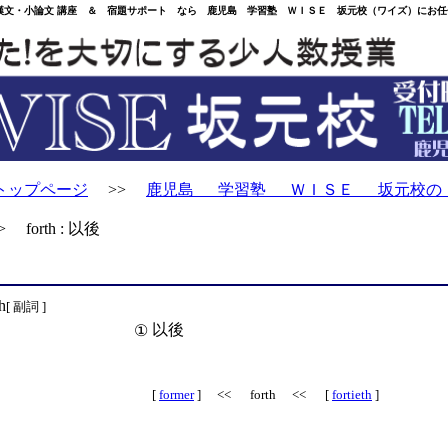
・小論文 講座 ＆ 宿題サポート なら 鹿児島 学習塾 ＷＩＳＥ 坂元校（ワイズ）にお任
トップページ
>>
鹿児島 学習塾 ＷＩＳＥ 坂元校の
 forth : 以後
h
[ 副詞 ]
以後
①
[
former
] << forth << [
fortieth
]