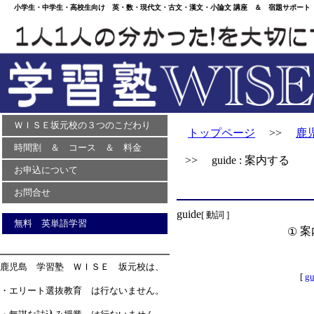
小学生・中学生・高校生向け 英・数・現代文・古文・漢文・小論文 講座 ＆ 宿題サポート 
ＷＩＳＥ坂元校の３つのこだわり
トップページ
>>
鹿
時間割 ＆ コース ＆ 料金
>> guide : 案内する
お申込について
お問合せ
guide
[ 動詞 ]
無料 英単語学習
案
①
鹿児島 学習塾 ＷＩＳＥ 坂元校は、
[
gu
・エリート選抜教育 は行ないません。