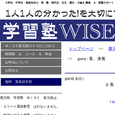
小学生・中学生・高校生向け 英・数・現代文・古文・漢文・小論文 講座 ＆ 宿題サポート 
ＷＩＳＥ坂元校の３つのこだわり
トップページ
>>
鹿
時間割 ＆ コース ＆ 料金
>> guest : 客、来賓
お申込について
お問合せ
guest
[ 名詞 ]
無料 英単語学習
客
①
鹿児島 学習塾 ＷＩＳＥ 坂元校は、
[
gu
・エリート選抜教育 は行ないません。