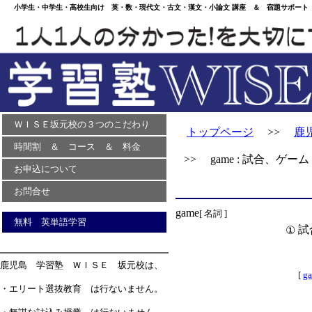
小学生・中学生・高校生向け 英・数・現代文・古文・漢文・小論文 講座 ＆ 宿題サポート 
ＷＩＳＥ坂元校の３つのこだわり
トップページ
>>
鹿
時間割 ＆ コース ＆ 料金
>> game : 試合、ゲーム
お申込について
お問合せ
game
[ 名詞 ]
無料 英単語学習
試
①
鹿児島 学習塾 ＷＩＳＥ 坂元校は、
[
ga
・エリート選抜教育 は行ないません。