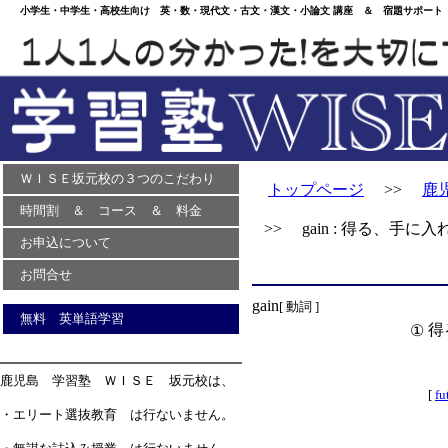
小学生・中学生・高校生向け 英・数・現代文・古文・漢文・小論文 講座 ＆ 宿題サポート 
ＷＩＳＥ坂元校の３つのこだわり
トップページ
>>
鹿
時間割 ＆ コース ＆ 料金
>> gain : 得る、手に入
お申込について
お問合せ
gain
[ 動詞 ]
無料 英単語学習
得
①
鹿児島 学習塾 ＷＩＳＥ 坂元校は、
[
fu
・エリート選抜教育 は行ないません。