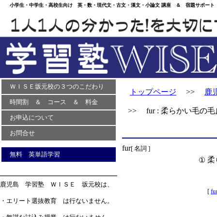
小学生・中学生・高校生向け 英・数・現代文・古文・漢文・小論文 講座 ＆ 宿題サポート 
ＷＩＳＥ坂元校の３つのこだわり
トップページ
>>
鹿
時間割 ＆ コース ＆ 料金
>> fur : 柔らかい毛の毛
お申込について
お問合せ
fur
[ 名詞 ]
無料 英単語学習
柔
①
鹿児島 学習塾 ＷＩＳＥ 坂元校は、
[
fu
・エリート選抜教育 は行ないません。