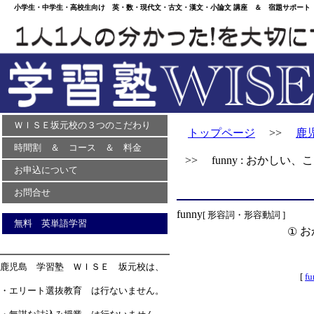
小学生・中学生・高校生向け 英・数・現代文・古文・漢文・小論文 講座 ＆ 宿題サポート 
ＷＩＳＥ坂元校の３つのこだわり
トップページ
>>
鹿
時間割 ＆ コース ＆ 料金
>> funny : おかしい
お申込について
お問合せ
funny
[ 形容詞・形容動詞 ]
無料 英単語学習
お
①
鹿児島 学習塾 ＷＩＳＥ 坂元校は、
[
fu
・エリート選抜教育 は行ないません。