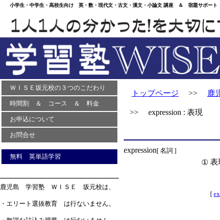
小学生・中学生・高校生向け 英・数・現代文・古文・漢文・小論文 講座 ＆ 宿題サポート 
ＷＩＳＥ坂元校の３つのこだわり
トップページ
>>
鹿
時間割 ＆ コース ＆ 料金
>> expression : 表現
お申込について
お問合せ
expression
[ 名詞 ]
無料 英単語学習
表
①
鹿児島 学習塾 ＷＩＳＥ 坂元校は、
[
ex
・エリート選抜教育 は行ないません。