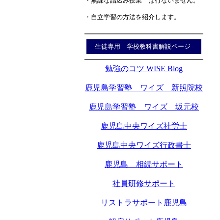
・無謀な詰込み授業 は行ないません。
・自立学習の方法を紹介します。
生徒専用 学校教科書解説ページ
勉強のコツ WISE Blog
鹿児島学習塾 ワイズ 新照院校
鹿児島学習塾 ワイズ 坂元校
鹿児島中央ワイズ社労士
鹿児島中央ワイズ行政書士
鹿児島 相続サポート
社員研修サポート
リストラサポート鹿児島