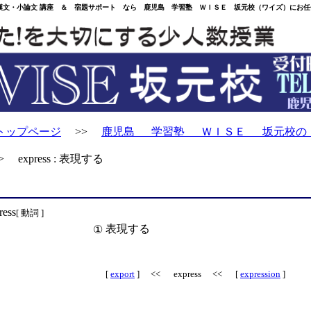
・小論文 講座 ＆ 宿題サポート なら 鹿児島 学習塾 ＷＩＳＥ 坂元校（ワイズ）にお任
トップページ
>>
鹿児島 学習塾 ＷＩＳＥ 坂元校の
 express : 表現する
ress
[ 動詞 ]
表現する
①
[
export
] << express << [
expression
]