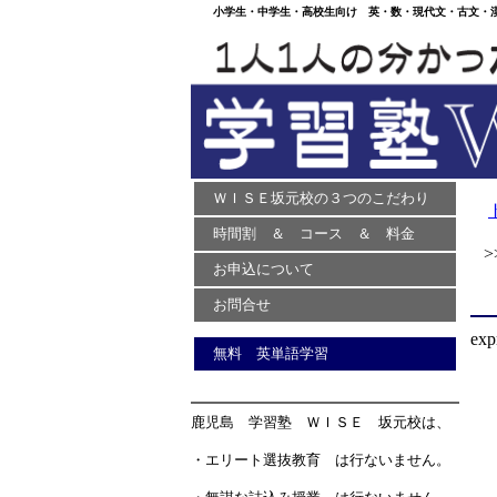
小学生・中学生・高校生向け 英・数・現代文・古文・漢文
ＷＩＳＥ坂元校の３つのこだわり
時間割 ＆ コース ＆ 料金
>>
お申込について
お問合せ
exp
無料 英単語学習
鹿児島 学習塾 ＷＩＳＥ 坂元校は、
・エリート選抜教育 は行ないません。