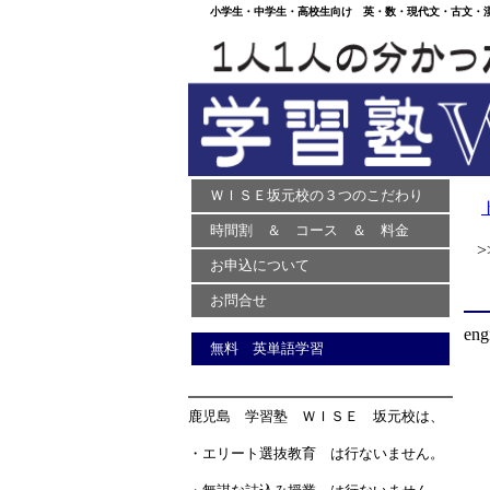
小学生・中学生・高校生向け 英・数・現代文・古文・漢文
ＷＩＳＥ坂元校の３つのこだわり
時間割 ＆ コース ＆ 料金
>> 
お申込について
お問合せ
eng
無料 英単語学習
鹿児島 学習塾 ＷＩＳＥ 坂元校は、
・エリート選抜教育 は行ないません。