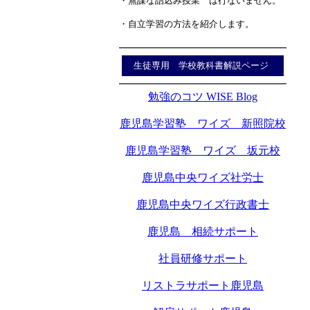
・無謀な詰込み授業 は行ないません。
・自立学習の方法を紹介します。
生徒専用 学校教科書解説ページ
勉強のコツ WISE Blog
鹿児島学習塾 ワイズ 新照院校
鹿児島学習塾 ワイズ 坂元校
鹿児島中央ワイズ社労士
鹿児島中央ワイズ行政書士
鹿児島 相続サポート
社員研修サポート
リストラサポート鹿児島