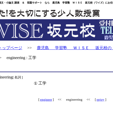
・小論文 講座 ＆ 宿題サポート なら 鹿児島 学習塾 ＷＩＳＥ 坂元校（ワイズ）にお任
トップページ
>>
鹿児島 学習塾 ＷＩＳＥ 坂元校の
engineering : 工学
ineering
[ 名詞 ]
工学
①
[
engineer
] << engineering << [
enjoy
]