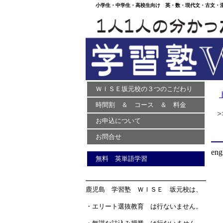
小学生・中学生・高校生向け 英・数・現代文・古文・漢文
ＷＩＳＥ坂元校の３つのこだわり
時間割 ＆ コース ＆ 料金
>>
お申込について
お問合せ
eng
無料 英単語学習
鹿児島 学習塾 ＷＩＳＥ 坂元校は、
・エリート選抜教育 は行ないません。