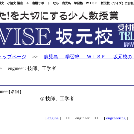
・小論文 講座 ＆ 宿題サポート なら 鹿児島 学習塾 ＷＩＳＥ 坂元校（ワイズ）にお任
トップページ
>>
鹿児島 学習塾 ＷＩＳＥ 坂元校の
 engineer : 技師、工学者
ineer
[ 名詞 ]
技師、工学者
①
[
engine
] << engineer << [
engineering
]