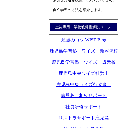
・無謀な詰込み授業 は行ないません。
・自立学習の方法を紹介します。
生徒専用 学校教科書解説ページ
勉強のコツ WISE Blog
鹿児島学習塾 ワイズ 新照院校
鹿児島学習塾 ワイズ 坂元校
鹿児島中央ワイズ社労士
鹿児島中央ワイズ行政書士
鹿児島 相続サポート
社員研修サポート
リストラサポート鹿児島