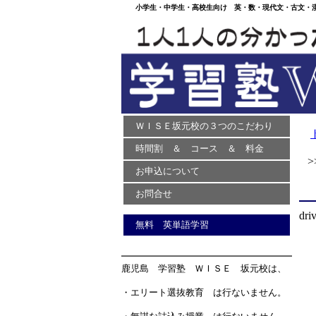
小学生・中学生・高校生向け 英・数・現代文・古文・漢文
ＷＩＳＥ坂元校の３つのこだわり
時間割 ＆ コース ＆ 料金
>>
お申込について
お問合せ
dri
無料 英単語学習
鹿児島 学習塾 ＷＩＳＥ 坂元校は、
・エリート選抜教育 は行ないません。