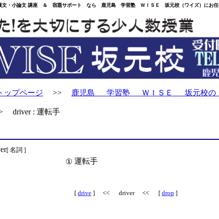
・小論文 講座 ＆ 宿題サポート なら 鹿児島 学習塾 ＷＩＳＥ 坂元校（ワイズ）にお任
トップページ
>>
鹿児島 学習塾 ＷＩＳＥ 坂元校の
 driver : 運転手
ver
[ 名詞 ]
運転手
①
[
drive
] << driver << [
drop
]