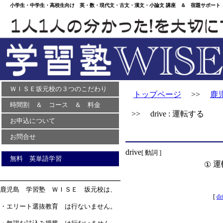
小学生・中学生・高校生向け 英・数・現代文・古文・漢文・小論文 講座 ＆ 宿題サポート 
ＷＩＳＥ坂元校の３つのこだわり
トップページ
>>
鹿
時間割 ＆ コース ＆ 料金
>> drive : 運転する
お申込について
お問合せ
drive
[ 動詞 ]
無料 英単語学習
運
①
鹿児島 学習塾 ＷＩＳＥ 坂元校は、
[
dr
・エリート選抜教育 は行ないません。