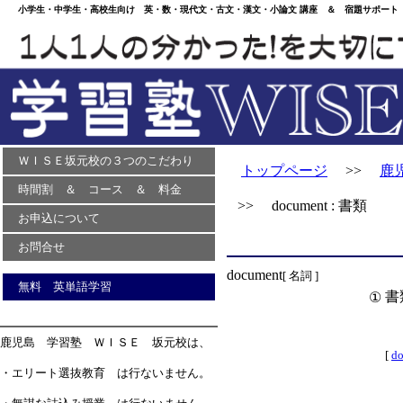
小学生・中学生・高校生向け 英・数・現代文・古文・漢文・小論文 講座 ＆ 宿題サポート 
ＷＩＳＥ坂元校の３つのこだわり
トップページ
>>
鹿
時間割 ＆ コース ＆ 料金
>> document : 書類
お申込について
お問合せ
document
[ 名詞 ]
無料 英単語学習
書
①
鹿児島 学習塾 ＷＩＳＥ 坂元校は、
[
do
・エリート選抜教育 は行ないません。