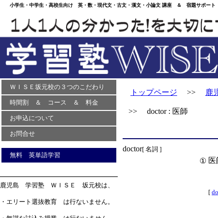
小学生・中学生・高校生向け 英・数・現代文・古文・漢文・小論文 講座 ＆ 宿題サポート 
ＷＩＳＥ坂元校の３つのこだわり
トップページ
>>
鹿
時間割 ＆ コース ＆ 料金
>> doctor : 医師
お申込について
お問合せ
doctor
[ 名詞 ]
無料 英単語学習
医
①
鹿児島 学習塾 ＷＩＳＥ 坂元校は、
[
d
・エリート選抜教育 は行ないません。