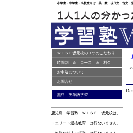
小学生・中学生・高校生向け 英・数・現代文・古文・漢文
ＷＩＳＥ坂元校の３つのこだわり
時間割 ＆ コース ＆ 料金
>>
お申込について
お問合せ
De
無料 英単語学習
鹿児島 学習塾 ＷＩＳＥ 坂元校は、
・エリート選抜教育 は行ないません。