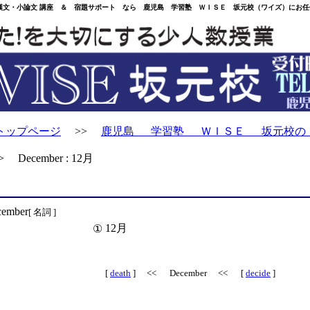
・小論文 講座 ＆ 宿題サポート なら 鹿児島 学習塾 ＷＩＳＥ 坂元校（ワイズ）にお任
トップページ
>>
鹿児島 学習塾 ＷＩＳＥ 坂元校の
 December : 12月
cember
[ 名詞 ]
12月
①
[
death
] << December << [
decide
]