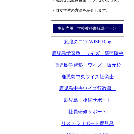
・無謀な詰込み授業 は行ないません。
・自立学習の方法を紹介します。
生徒専用 学校教科書解説ページ
勉強のコツ WISE Blog
鹿児島学習塾 ワイズ 新照院校
鹿児島学習塾 ワイズ 坂元校
鹿児島中央ワイズ社労士
鹿児島中央ワイズ行政書士
鹿児島 相続サポート
社員研修サポート
リストラサポート鹿児島