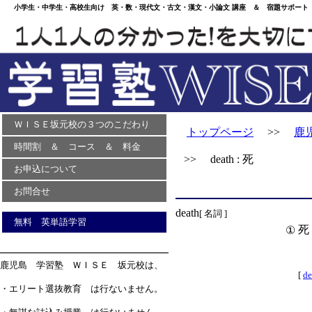
小学生・中学生・高校生向け 英・数・現代文・古文・漢文・小論文 講座 ＆ 宿題サポート 
ＷＩＳＥ坂元校の３つのこだわり
トップページ
>>
鹿
時間割 ＆ コース ＆ 料金
>> death : 死
お申込について
お問合せ
death
[ 名詞 ]
無料 英単語学習
死
①
鹿児島 学習塾 ＷＩＳＥ 坂元校は、
[
de
・エリート選抜教育 は行ないません。