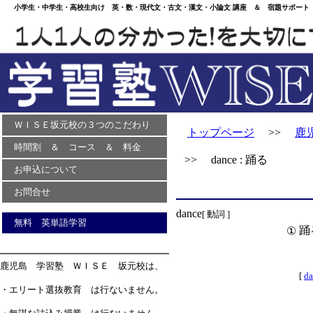
小学生・中学生・高校生向け 英・数・現代文・古文・漢文・小論文 講座 ＆ 宿題サポート 
ＷＩＳＥ坂元校の３つのこだわり
トップページ
>>
鹿
時間割 ＆ コース ＆ 料金
>> dance : 踊る
お申込について
お問合せ
dance
[ 動詞 ]
無料 英単語学習
踊
①
鹿児島 学習塾 ＷＩＳＥ 坂元校は、
[
d
・エリート選抜教育 は行ないません。