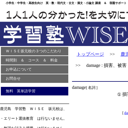
小学生・中学生・高校生向け 英・数・現代文・古文・漢文・小論文 講座 ＆ 宿題サポート 
ＷＩＳＥ坂元校の３つのこだわり
トップページ
>>
鹿
時間割 ＆ コース ＆ 料金
>> damage : 損害、被害
お申込について
お問合せ
damage
[ 名詞 ]
無料 英単語学習
損
①
鹿児島 学習塾 ＷＩＳＥ 坂元校は、
[
da
・エリート選抜教育 は行ないません。