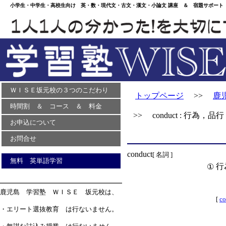
小学生・中学生・高校生向け 英・数・現代文・古文・漢文・小論文 講座 ＆ 宿題サポート 
ＷＩＳＥ坂元校の３つのこだわり
トップページ
>>
鹿
時間割 ＆ コース ＆ 料金
>> conduct : 行為，品行
お申込について
お問合せ
conduct
[ 名詞 ]
無料 英単語学習
行
①
鹿児島 学習塾 ＷＩＳＥ 坂元校は、
[
co
・エリート選抜教育 は行ないません。