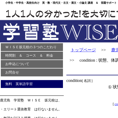
小学生・中学生・高校生向け 英・数・現代文・古文・漢文・小論文 講座 ＆ 宿題サポート 
ＷＩＳＥ坂元校の３つのこだわり
トップページ
>>
鹿
時間割 ＆ コース ＆ 料金
>> condition : 状態、体
お申込について
お問合せ
condition
[ 名詞 ]
無料 英単語学習
状
①
鹿児島 学習塾 ＷＩＳＥ 坂元校は、
[
co
・エリート選抜教育 は行ないません。