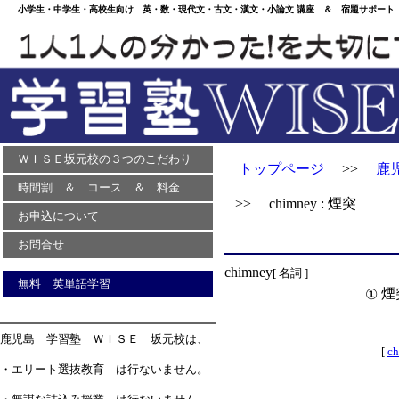
小学生・中学生・高校生向け 英・数・現代文・古文・漢文・小論文 講座 ＆ 宿題サポート 
ＷＩＳＥ坂元校の３つのこだわり
トップページ
>>
鹿
時間割 ＆ コース ＆ 料金
>> chimney : 煙突
お申込について
お問合せ
chimney
[ 名詞 ]
無料 英単語学習
煙
①
鹿児島 学習塾 ＷＩＳＥ 坂元校は、
[
ch
・エリート選抜教育 は行ないません。