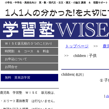
小学生・中学生・高校生向け 英・数・現代文・古文・漢文・小論文 講座 ＆ 宿題サポート 
ＷＩＳＥ坂元校の３つのこだわり
トップページ
>>
鹿
時間割 ＆ コース ＆ 料金
>> children : 子供
お申込について
お問合せ
children
[ 名詞 ]
無料 英単語学習
子
①
鹿児島 学習塾 ＷＩＳＥ 坂元校は、
[
ch
・エリート選抜教育 は行ないません。