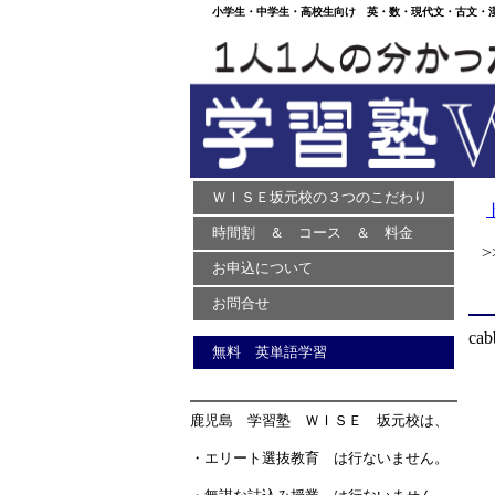
小学生・中学生・高校生向け 英・数・現代文・古文・漢文
ＷＩＳＥ坂元校の３つのこだわり
時間割 ＆ コース ＆ 料金
>>
お申込について
お問合せ
cab
無料 英単語学習
鹿児島 学習塾 ＷＩＳＥ 坂元校は、
・エリート選抜教育 は行ないません。