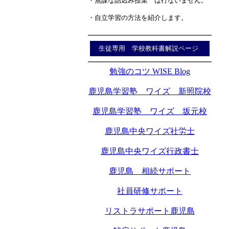
・無謀な詰込み授業 は行ないません。
・自立学習の方法を紹介します。
生徒専用 学校教科書解説ページ
勉強のコツ WISE Blog
鹿児島学習塾 ワイズ 新照院校
鹿児島学習塾 ワイズ 坂元校
鹿児島中央ワイズ社労士
鹿児島中央ワイズ行政書士
鹿児島 相続サポート
社員研修サポート
リストラサポート鹿児島