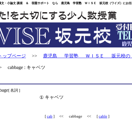
・小論文 講座 ＆ 宿題サポート なら 鹿児島 学習塾 ＷＩＳＥ 坂元校（ワイズ）にお任
トップページ
>>
鹿児島 学習塾 ＷＩＳＥ 坂元校の
 cabbage : キャベツ
bage
[ 名詞 ]
キャベツ
①
[
cab
] << cabbage << [
cable
]