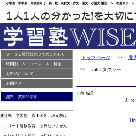
小学生・中学生・高校生向け 英・数・現代文・古文・漢文・小論文 講座 ＆ 宿題サポート 
ＷＩＳＥ坂元校の３つのこだわり
トップページ
>>
鹿
時間割 ＆ コース ＆ 料金
>> cab : タクシー
お申込について
お問合せ
cab
[ 名詞 ]
無料 英単語学習
タ
①
鹿児島 学習塾 ＷＩＳＥ 坂元校は、
[
b
・エリート選抜教育 は行ないません。