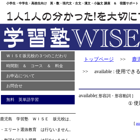
小学生・中学生・高校生向け 英・数・現代文・古文・漢文・小論文 講座 ＆ 宿題サポート 
ＷＩＳＥ坂元校の３つのこだわり
トップページ
>>
鹿
時間割 ＆ コース ＆ 料金
>> available : 使用でき
お申込について
お問合せ
available
[ 形容詞・形容動詞 ]
無料 英単語学習
使
①
鹿児島 学習塾 ＷＩＳＥ 坂元校は、
[
a
・エリート選抜教育 は行ないません。