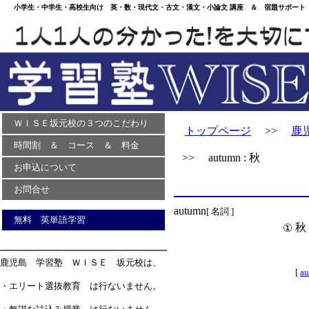
小学生・中学生・高校生向け 英・数・現代文・古文・漢文・小論文 講座 ＆ 宿題サポート 
ＷＩＳＥ坂元校の３つのこだわり
トップページ
>>
鹿
時間割 ＆ コース ＆ 料金
>> autumn : 秋
お申込について
お問合せ
autumn
[ 名詞 ]
無料 英単語学習
秋
①
鹿児島 学習塾 ＷＩＳＥ 坂元校は、
[
au
・エリート選抜教育 は行ないません。