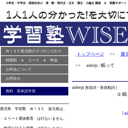
小学生・中学生・高校生向け 英・数・現代文・古文・漢文・小論文 講座 ＆ 宿題サポート 
ＷＩＳＥ坂元校の３つのこだわり
トップページ
>>
鹿
時間割 ＆ コース ＆ 料金
>> asleep : 眠って
お申込について
お問合せ
asleep
[ 形容詞・形容動詞 ]
無料 英単語学習
眠
①
鹿児島 学習塾 ＷＩＳＥ 坂元校は、
[
as
・エリート選抜教育 は行ないません。