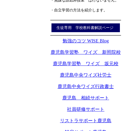
・無謀な詰込み授業 は行ないません。
・自立学習の方法を紹介します。
生徒専用 学校教科書解説ページ
勉強のコツ WISE Blog
鹿児島学習塾 ワイズ 新照院校
鹿児島学習塾 ワイズ 坂元校
鹿児島中央ワイズ社労士
鹿児島中央ワイズ行政書士
鹿児島 相続サポート
社員研修サポート
リストラサポート鹿児島