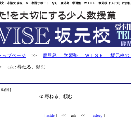
・小論文 講座 ＆ 宿題サポート なら 鹿児島 学習塾 ＷＩＳＥ 坂元校（ワイズ）にお任
トップページ
>>
鹿児島 学習塾 ＷＩＳＥ 坂元校の
 ask : 尋ねる、頼む
[ 動詞 ]
尋ねる、頼む
①
[
aside
] << ask << [
asleep
]