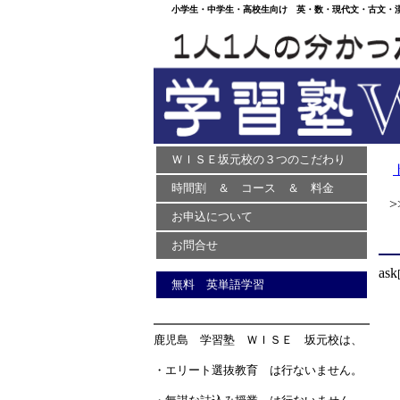
小学生・中学生・高校生向け 英・数・現代文・古文・漢文
ＷＩＳＥ坂元校の３つのこだわり
時間割 ＆ コース ＆ 料金
>>
お申込について
お問合せ
ask
無料 英単語学習
鹿児島 学習塾 ＷＩＳＥ 坂元校は、
・エリート選抜教育 は行ないません。