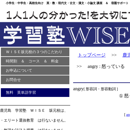
小学生・中学生・高校生向け 英・数・現代文・古文・漢文・小論文 講座 ＆ 宿題サポート 
ＷＩＳＥ坂元校の３つのこだわり
トップページ
>>
鹿
時間割 ＆ コース ＆ 料金
>> angry : 怒っている
お申込について
お問合せ
angry
[ 形容詞・形容動詞 ]
無料 英単語学習
怒
①
鹿児島 学習塾 ＷＩＳＥ 坂元校は、
[
an
・エリート選抜教育 は行ないません。