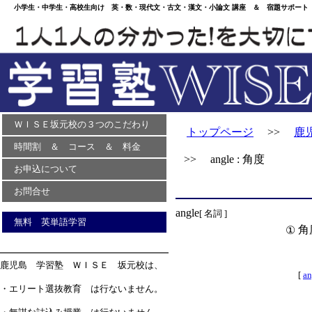
小学生・中学生・高校生向け 英・数・現代文・古文・漢文・小論文 講座 ＆ 宿題サポート 
ＷＩＳＥ坂元校の３つのこだわり
トップページ
>>
鹿
時間割 ＆ コース ＆ 料金
>> angle : 角度
お申込について
お問合せ
angle
[ 名詞 ]
無料 英単語学習
角
①
鹿児島 学習塾 ＷＩＳＥ 坂元校は、
[
an
・エリート選抜教育 は行ないません。