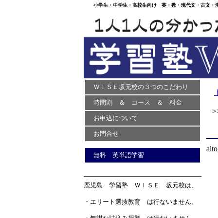
小学生・中学生・高校生向け 英・数・現代文・古文・漢文
ＷＩＳＥ坂元校の３つのこだわり
時間割 ＆ コース ＆ 料金
>>
お申込について
お問合せ
alt
無料 英単語学習
鹿児島 学習塾 ＷＩＳＥ 坂元校は、
・エリート選抜教育 は行ないません。