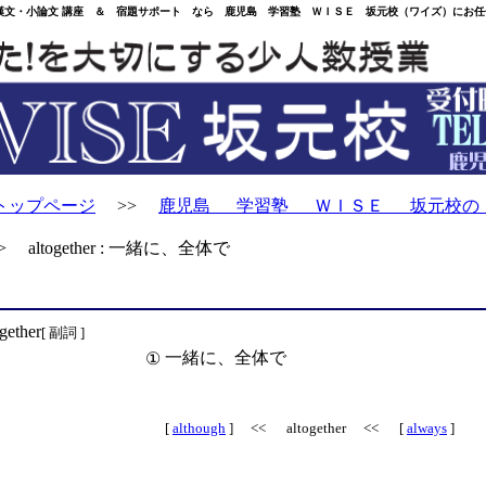
・小論文 講座 ＆ 宿題サポート なら 鹿児島 学習塾 ＷＩＳＥ 坂元校（ワイズ）にお任
トップページ
>>
鹿児島 学習塾 ＷＩＳＥ 坂元校の
 altogether : 一緒に、全体で
ogether
[ 副詞 ]
一緒に、全体で
①
[
although
] << altogether << [
always
]