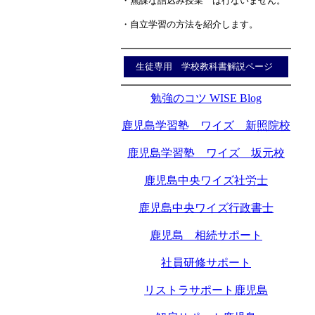
・無謀な詰込み授業 は行ないません。
・自立学習の方法を紹介します。
生徒専用 学校教科書解説ページ
勉強のコツ WISE Blog
鹿児島学習塾 ワイズ 新照院校
鹿児島学習塾 ワイズ 坂元校
鹿児島中央ワイズ社労士
鹿児島中央ワイズ行政書士
鹿児島 相続サポート
社員研修サポート
リストラサポート鹿児島