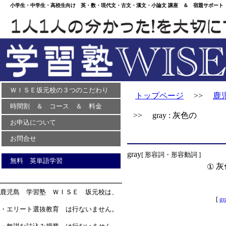
小学生・中学生・高校生向け 英・数・現代文・古文・漢文・小論文 講座 ＆ 宿題サポート 
ＷＩＳＥ坂元校の３つのこだわり
トップページ
>>
鹿
時間割 ＆ コース ＆ 料金
>> gray : 灰色の
お申込について
お問合せ
gray
[ 形容詞・形容動詞 ]
無料 英単語学習
灰
①
鹿児島 学習塾 ＷＩＳＥ 坂元校は、
[
gr
・エリート選抜教育 は行ないません。