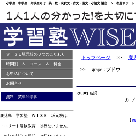
小学生・中学生・高校生向け 英・数・現代文・古文・漢文・小論文 講座 ＆ 宿題サポート 
ＷＩＳＥ坂元校の３つのこだわり
トップページ
>>
鹿
時間割 ＆ コース ＆ 料金
>> grape : ブドウ
お申込について
お問合せ
grape
[ 名詞 ]
無料 英単語学習
ブ
①
鹿児島 学習塾 ＷＩＳＥ 坂元校は、
[
gr
・エリート選抜教育 は行ないません。