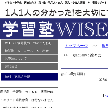
小学生・中学生・高校生向け 英・数・現代文・古文・漢文・小論文 講座 ＆ 宿題サポート 
ＷＩＳＥ坂元校の３つのこだわり
トップページ
>>
鹿
時間割 ＆ コース ＆ 料金
>> gradually : 徐々に
お申込について
お問合せ
gradually
[ 副詞 ]
無料 英単語学習
徐
①
鹿児島 学習塾 ＷＩＳＥ 坂元校は、
[
gr
・エリート選抜教育 は行ないません。