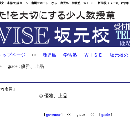
・小論文 講座 ＆ 宿題サポート なら 鹿児島 学習塾 ＷＩＳＥ 坂元校（ワイズ）にお任
トップページ
>>
鹿児島 学習塾 ＷＩＳＥ 坂元校の
 grace : 優雅、上品
ce
[ 名詞 ]
優雅、上品
①
[
governor
] << grace << [
grade
]