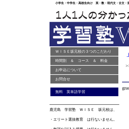
小学生・中学生・高校生向け 英・数・現代文・古文・漢文
ＷＩＳＥ坂元校の３つのこだわり
時間割 ＆ コース ＆ 料金
>>
お申込について
お問合せ
gra
無料 英単語学習
鹿児島 学習塾 ＷＩＳＥ 坂元校は、
・エリート選抜教育 は行ないません。