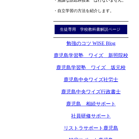
・無謀な詰込み授業 は行ないません。
・自立学習の方法を紹介します。
生徒専用 学校教科書解説ページ
勉強のコツ WISE Blog
鹿児島学習塾 ワイズ 新照院校
鹿児島学習塾 ワイズ 坂元校
鹿児島中央ワイズ社労士
鹿児島中央ワイズ行政書士
鹿児島 相続サポート
社員研修サポート
リストラサポート鹿児島