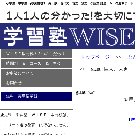
小学生・中学生・高校生向け 英・数・現代文・古文・漢文・小論文 講座 ＆ 宿題サポート 
ＷＩＳＥ坂元校の３つのこだわり
トップページ
>>
鹿
時間割 ＆ コース ＆ 料金
>> giant : 巨人、大男
お申込について
お問合せ
giant
[ 名詞 ]
無料 英単語学習
巨
①
鹿児島 学習塾 ＷＩＳＥ 坂元校は、
[
gh
・エリート選抜教育 は行ないません。