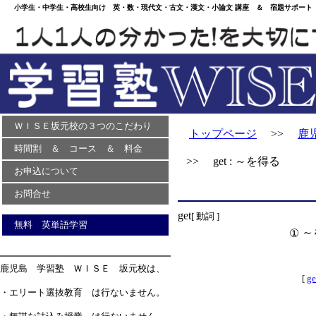
小学生・中学生・高校生向け 英・数・現代文・古文・漢文・小論文 講座 ＆ 宿題サポート 
ＷＩＳＥ坂元校の３つのこだわり
トップページ
>>
鹿
時間割 ＆ コース ＆ 料金
>> get : ～を得る
お申込について
お問合せ
get
[ 動詞 ]
無料 英単語学習
～
①
鹿児島 学習塾 ＷＩＳＥ 坂元校は、
[
ge
・エリート選抜教育 は行ないません。