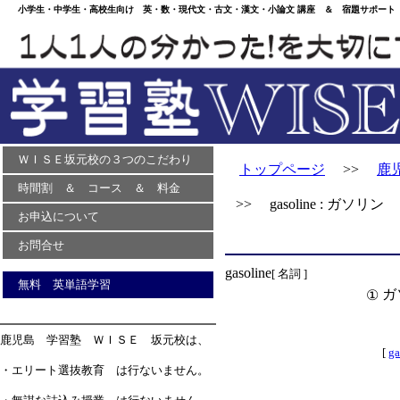
小学生・中学生・高校生向け 英・数・現代文・古文・漢文・小論文 講座 ＆ 宿題サポート 
ＷＩＳＥ坂元校の３つのこだわり
トップページ
>>
鹿
時間割 ＆ コース ＆ 料金
>> gasoline : ガソリン
お申込について
お問合せ
gasoline
[ 名詞 ]
無料 英単語学習
ガ
①
鹿児島 学習塾 ＷＩＳＥ 坂元校は、
[
ga
・エリート選抜教育 は行ないません。