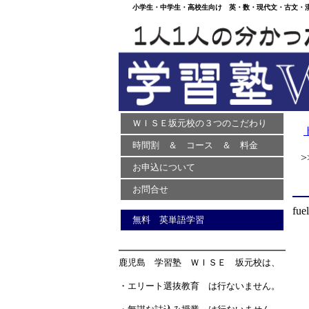
小学生・中学生・高校生向け 英・数・現代文・古文・漢文
ＷＩＳＥ坂元校の３つのこだわり
時間割 ＆ コース ＆ 料金
>>
お申込について
お問合せ
fuel
無料 英単語学習
鹿児島 学習塾 ＷＩＳＥ 坂元校は、
・エリート選抜教育 は行ないません。