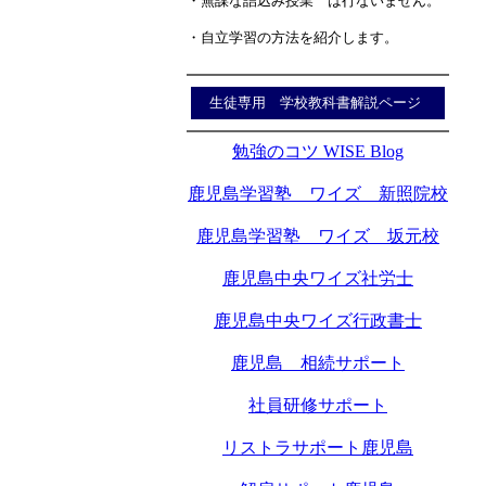
・無謀な詰込み授業 は行ないません。
・自立学習の方法を紹介します。
生徒専用 学校教科書解説ページ
勉強のコツ WISE Blog
鹿児島学習塾 ワイズ 新照院校
鹿児島学習塾 ワイズ 坂元校
鹿児島中央ワイズ社労士
鹿児島中央ワイズ行政書士
鹿児島 相続サポート
社員研修サポート
リストラサポート鹿児島