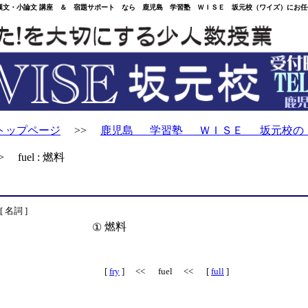
・小論文 講座 ＆ 宿題サポート なら 鹿児島 学習塾 ＷＩＳＥ 坂元校（ワイズ）にお任
トップページ
>>
鹿児島 学習塾 ＷＩＳＥ 坂元校の
 fuel : 燃料
[ 名詞 ]
燃料
①
[
fry
] << fuel << [
full
]