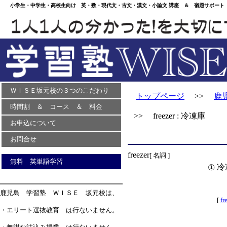
小学生・中学生・高校生向け 英・数・現代文・古文・漢文・小論文 講座 ＆ 宿題サポート 
ＷＩＳＥ坂元校の３つのこだわり
トップページ
>>
鹿
時間割 ＆ コース ＆ 料金
>> freezer : 冷凍庫
お申込について
お問合せ
freezer
[ 名詞 ]
無料 英単語学習
冷
①
鹿児島 学習塾 ＷＩＳＥ 坂元校は、
[
fr
・エリート選抜教育 は行ないません。