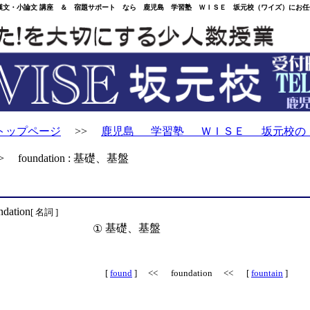
・小論文 講座 ＆ 宿題サポート なら 鹿児島 学習塾 ＷＩＳＥ 坂元校（ワイズ）にお任
トップページ
>>
鹿児島 学習塾 ＷＩＳＥ 坂元校の
 foundation : 基礎、基盤
ndation
[ 名詞 ]
基礎、基盤
①
[
found
] << foundation << [
fountain
]