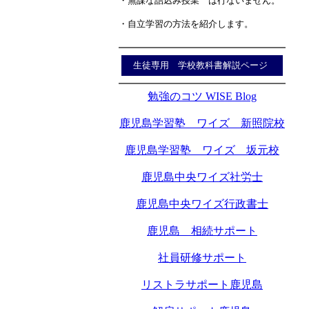
・無謀な詰込み授業 は行ないません。
・自立学習の方法を紹介します。
生徒専用 学校教科書解説ページ
勉強のコツ WISE Blog
鹿児島学習塾 ワイズ 新照院校
鹿児島学習塾 ワイズ 坂元校
鹿児島中央ワイズ社労士
鹿児島中央ワイズ行政書士
鹿児島 相続サポート
社員研修サポート
リストラサポート鹿児島