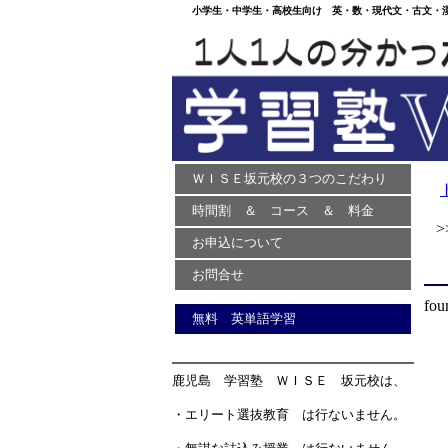
小学生・中学生・高校生向け 英・数・現代文・古文・漢文
ＷＩＳＥ坂元校の３つのこだわり
時間割 ＆ コース ＆ 料金
>>
お申込について
お問合せ
fou
無料 英単語学習
鹿児島 学習塾 ＷＩＳＥ 坂元校は、
・エリート選抜教育 は行ないません。