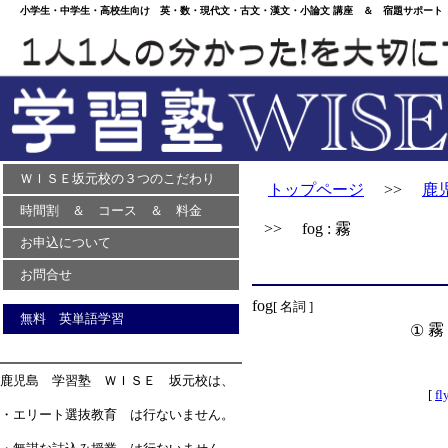
小学生・中学生・高校生向け 英・数・現代文・古文・漢文・小論文 講座 ＆ 宿題サポート 
ＷＩＳＥ坂元校の３つのこだわり
トップページ
>>
鹿
時間割 ＆ コース ＆ 料金
>> fog : 霧
お申込について
お問合せ
fog
[ 名詞 ]
無料 英単語学習
霧
①
鹿児島 学習塾 ＷＩＳＥ 坂元校は、
[
fl
・エリート選抜教育 は行ないません。