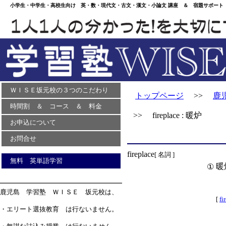
小学生・中学生・高校生向け 英・数・現代文・古文・漢文・小論文 講座 ＆ 宿題サポート 
ＷＩＳＥ坂元校の３つのこだわり
トップページ
>>
鹿
時間割 ＆ コース ＆ 料金
>> fireplace : 暖炉
お申込について
お問合せ
fireplace
[ 名詞 ]
無料 英単語学習
暖
①
鹿児島 学習塾 ＷＩＳＥ 坂元校は、
[
fi
・エリート選抜教育 は行ないません。