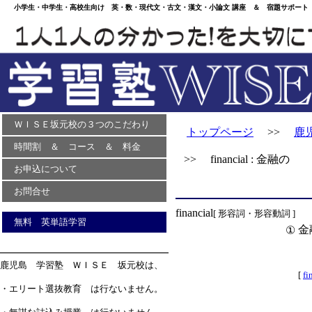
小学生・中学生・高校生向け 英・数・現代文・古文・漢文・小論文 講座 ＆ 宿題サポート 
ＷＩＳＥ坂元校の３つのこだわり
トップページ
>>
鹿
時間割 ＆ コース ＆ 料金
>> financial : 金融の
お申込について
お問合せ
financial
[ 形容詞・形容動詞 ]
無料 英単語学習
金
①
鹿児島 学習塾 ＷＩＳＥ 坂元校は、
[
fi
・エリート選抜教育 は行ないません。