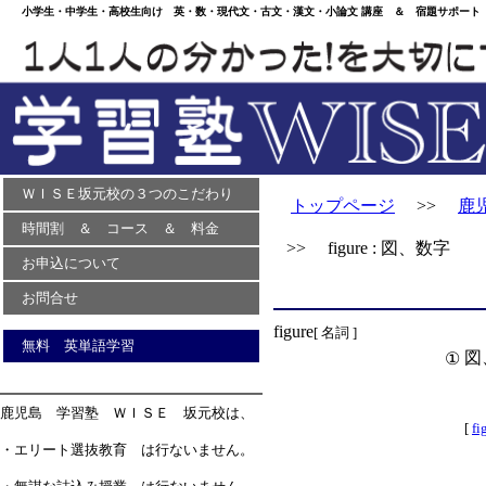
小学生・中学生・高校生向け 英・数・現代文・古文・漢文・小論文 講座 ＆ 宿題サポート 
ＷＩＳＥ坂元校の３つのこだわり
トップページ
>>
鹿
時間割 ＆ コース ＆ 料金
>> figure : 図、数字
お申込について
お問合せ
figure
[ 名詞 ]
無料 英単語学習
図
①
鹿児島 学習塾 ＷＩＳＥ 坂元校は、
[
fi
・エリート選抜教育 は行ないません。