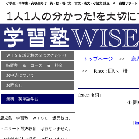
小学生・中学生・高校生向け 英・数・現代文・古文・漢文・小論文 講座 ＆ 宿題サポート 
ＷＩＳＥ坂元校の３つのこだわり
トップページ
>>
鹿
時間割 ＆ コース ＆ 料金
>> fence : 囲い、柵
お申込について
お問合せ
fence
[ 名詞 ]
無料 英単語学習
囲
①
鹿児島 学習塾 ＷＩＳＥ 坂元校は、
[
fe
・エリート選抜教育 は行ないません。