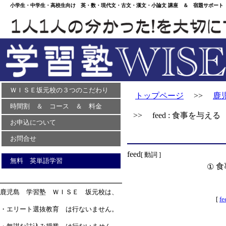
小学生・中学生・高校生向け 英・数・現代文・古文・漢文・小論文 講座 ＆ 宿題サポート 
ＷＩＳＥ坂元校の３つのこだわり
トップページ
>>
鹿
時間割 ＆ コース ＆ 料金
>> feed : 食事を与える
お申込について
お問合せ
feed
[ 動詞 ]
無料 英単語学習
食
①
鹿児島 学習塾 ＷＩＳＥ 坂元校は、
[
fe
・エリート選抜教育 は行ないません。